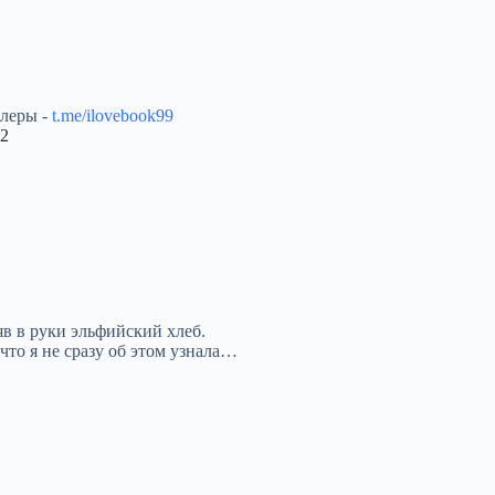
ллеры -
t.me/ilovebook99
 2
яв в руки эльфийский хлеб.
что я не сразу об этом узнала…