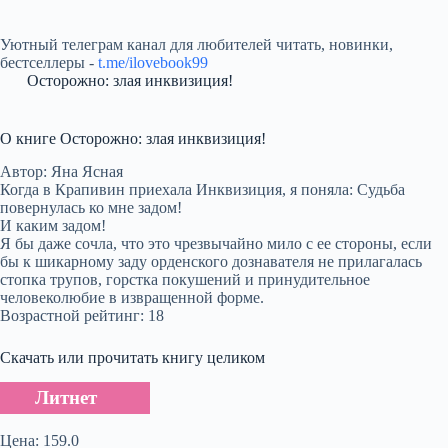
Уютный телеграм канал для любителей читать, новинки,
бестселлеры -
t.me/ilovebook99
Осторожно: злая инквизиция!
О книге Осторожно: злая инквизиция!
Автор: Яна Ясная
Когда в Крапивин приехала Инквизиция, я поняла: Судьба
повернулась ко мне задом!
И каким задом!
Я бы даже сочла, что это чрезвычайно мило с ее стороны, если
бы к шикарному заду орденского дознавателя не прилагалась
стопка трупов, горстка покушений и принудительное
человеколюбие в извращенной форме.
Возрастной рейтинг: 18
Скачать или прочитать книгу целиком
Литнет
Цена: 159.0