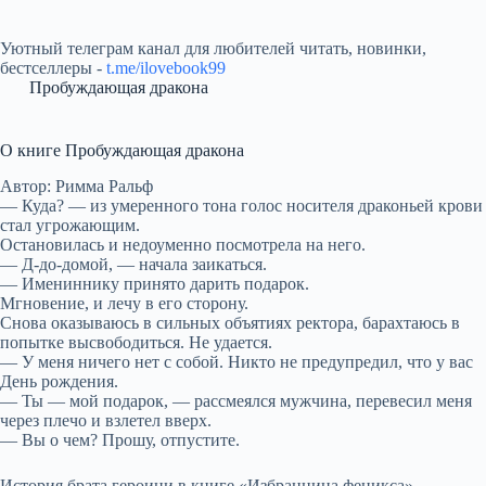
Уютный телеграм канал для любителей читать, новинки,
бестселлеры -
t.me/ilovebook99
Пробуждающая дракона
О книге Пробуждающая дракона
Автор: Римма Ральф
— Куда? — из умеренного тона голос носителя драконьей крови
стал угрожающим.
Остановилась и недоуменно посмотрела на него.
— Д-до-домой, — начала заикаться.
— Имениннику принято дарить подарок.
Мгновение, и лечу в его сторону.
Снова оказываюсь в сильных объятиях ректора, барахтаюсь в
попытке высвободиться. Не удается.
— У меня ничего нет с собой. Никто не предупредил, что у вас
День рождения.
— Ты — мой подарок, — рассмеялся мужчина, перевесил меня
через плечо и взлетел вверх.
— Вы о чем? Прошу, отпустите.
История брата героини в книге «Избранница феникса»