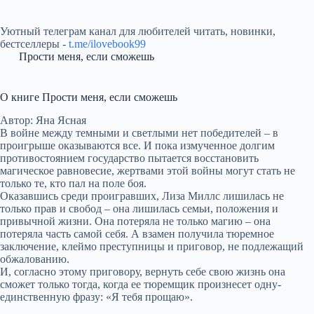
Уютный телеграм канал для любителей читать, новинки,
бестселлеры -
t.me/ilovebook99
Прости меня, если сможешь
О книге Прости меня, если сможешь
Автор: Яна Ясная
В войне между темными и светлыми нет победителей – в
проигрыше оказываются все. И пока измученное долгим
противостоянием государство пытается восстановить
магическое равновесие, жертвами этой войны могут стать не
только те, кто пал на поле боя.
Оказавшись среди проигравших, Лиза Миллс лишилась не
только прав и свобод – она лишилась семьи, положения и
привычной жизни. Она потеряла не только магию – она
потеряла часть самой себя. А взамен получила тюремное
заключение, клеймо преступницы и приговор, не подлежащий
обжалованию.
И, согласно этому приговору, вернуть себе свою жизнь она
сможет только тогда, когда ее тюремщик произнесет одну-
единственную фразу: «Я тебя прощаю».