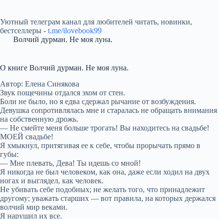
Уютный телеграм канал для любителей читать, новинки,
бестселлеры -
t.me/ilovebook99
Волчий дурман. Не моя луна.
О книге Волчий дурман. Не моя луна.
Автор: Елена Синякова
Звук пощечины отдался эхом от стен.
Боли не было, но я едва сдержал рычание от возбуждения.
Девушка сопротивлялась мне и старалась не обращать внимания
на собственную дрожь.
— Не смейте меня больше трогать! Вы находитесь на свадьбе!
МОЕЙ свадьбе!
Я хмыкнул, притягивая ее к себе, чтобы прорычать прямо в
губы:
— Мне плевать, Дева! Ты идешь со мной!
Я никогда не был человеком, как она, даже если ходил на двух
ногах и выглядел, как человек.
Не убивать себе подобных; не желать того, что принадлежит
другому; уважать старших — вот правила, на которых держался
волчий мир веками.
Я нарушил их все.