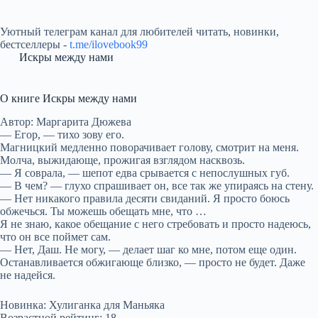
Уютный телеграм канал для любителей читать, новинки,
бестселлеры -
t.me/ilovebook99
Искры между нами
О книге Искры между нами
Автор: Маргарита Дюжева
— Егор, — тихо зову его.
Магницкий медленно поворачивает голову, смотрит на меня.
Молча, выжидающе, прожигая взглядом насквозь.
— Я соврала, — шепот едва срывается с непослушных губ.
— В чем? — глухо спрашивает он, все так же упираясь на стену.
— Нет никакого правила десяти свиданий. Я просто боюсь
обжечься. Ты можешь обещать мне, что …
Я не знаю, какое обещание с него стребовать и просто надеюсь,
что он все поймет сам.
— Нет, Даш. Не могу, — делает шаг ко мне, потом еще один.
Останавливается обжигающе близко, — просто не будет. Даже
не надейся.
Новинка: Хулиганка для Маньяка
Возрастной рейтинг: 18