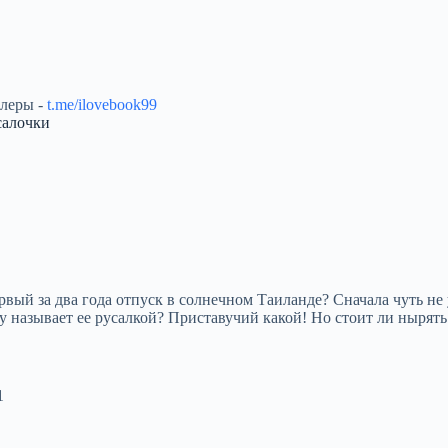
ллеры -
t.me/ilovebook99
салочки
рвый за два года отпуск в солнечном Таиланде? Сначала чуть не
 называет ее русалкой? Приставучий какой! Но стоит ли нырять 
1