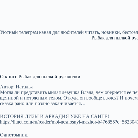
Уютный телеграм канал для любителей читать, новинки, бестсе
Рыбак для пылкой ру
О книге Рыбак для пылкой русалочки
Автор: Наталья
Могла ли представить милая девушка Влада, чем обернется её пе
щетиной и потрясным телом. Откуда он вообще взялся? И почему
сказка рано или поздно заканчивается…
ИСТОРИЯ ЛИЗЫ И АРКАДИЯ УЖЕ НА САЙТЕ!
https://litnet.com/ru/reader/moi-nesnosnyi-mazhor-b476855?c=562304
Однотомник.