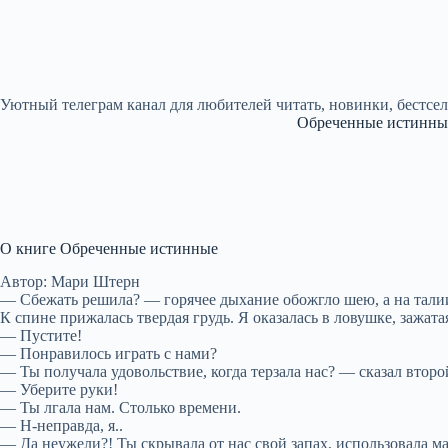
Уютный телеграм канал для любителей читать, новинки, бестсе
Обреченные истинны
О книге Обреченные истинные
Автор: Мари Штерн
— Сбежать решила? — горячее дыхание обожгло шею, а на талии 
К спине прижалась твердая грудь. Я оказалась в ловушке, зажат
— Пустите!
— Понравилось играть с нами?
— Ты получала удовольствие, когда терзала нас? — сказал второй
— Уберите руки!
— Ты лгала нам. Столько времени.
— Н-неправда, я..
— Да неужели?! Ты скрывала от нас свой запах, использовала м