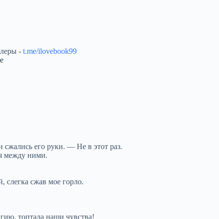
ллеры -
t.me/ilovebook99
е
сжались его руки. — Не в этот раз.
ая между ними.
, слегка сжав мое горло.
агию, топтала наши чувства!