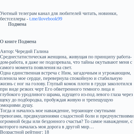
Уютный телеграм канал для любителей читать, новинки,
бестселлеры -
t.me/ilovebook99
Подмена
О книге Подмена
Автор: Чередий Галина
Среднестатистическая женщина, живущая по принципу работа-
дом-работа, я даже не подозревала, что тайны окутывают меня с
самого момента появления на свет.
Одна единственная встреча с Ним, загадочным и угрожающим,
пленила мое сердце, перевернула спокойную и стабильную
жизнь с ног на голову. Глупый комок плоти в груди заколотился
при виде резких черт Его обветренного темного лица и
глубокого уродливого шрама, идущего из-под левого глаза через
щеку до подбородка, пробуждая живую и трепещущую
эмоциями душу.
Тогда и началось мое наваждение, терзающее смутными
тревогами, предвкушениями сладостной боли и предчувствиями
огромной беды или бездонного счастья? То самое наваждение, с
которого началась моя дорога в другой мир…
Возрастной рейтинг: 18