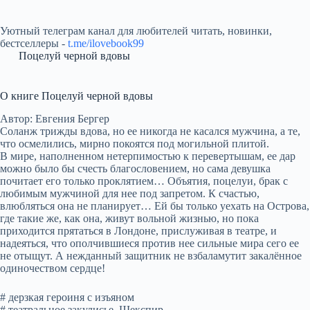
Уютный телеграм канал для любителей читать, новинки,
бестселлеры -
t.me/ilovebook99
Поцелуй черной вдовы
О книге Поцелуй черной вдовы
Автор: Евгения Бергер
Соланж трижды вдова, но ее никогда не касался мужчина, а те,
что осмелились, мирно покоятся под могильной плитой.
В мире, наполненном нетерпимостью к перевертышам, ее дар
можно было бы счесть благословением, но сама девушка
почитает его только проклятием… Объятия, поцелуи, брак с
любимым мужчиной для нее под запретом. К счастью,
влюбляться она не планирует… Ей бы только уехать на Острова,
где такие же, как она, живут вольной жизнью, но пока
приходится прятаться в Лондоне, прислуживая в театре, и
надеяться, что ополчившиеся против нее сильные мира сего ее
не отыщут. А нежданный защитник не взбаламутит закалённое
одиночеством сердце!
# дерзкая героиня с изъяном
# театральное закулисье, Шекспир