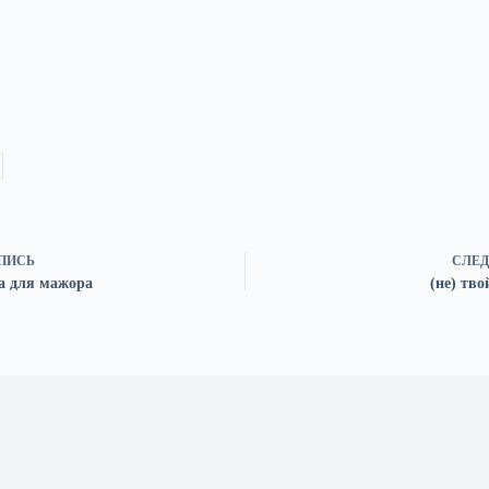
ПИСЬ
СЛЕД
а для мажора
(не) тв