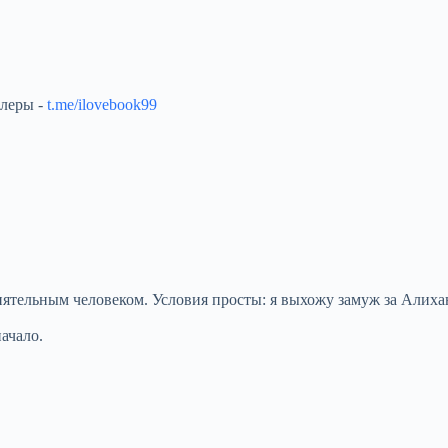
ллеры -
t.me/ilovebook99
ятельным человеком. Условия просты: я выхожу замуж за Алихан
ачало.