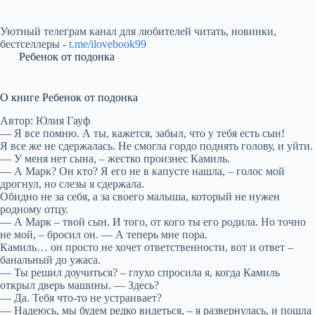
Уютный телеграм канал для любителей читать, новинки,
бестселлеры -
t.me/ilovebook99
Ребенок от подонка
О книге Ребенок от подонка
Автор: Юлия Гауф
— Я все помню. А ты, кажется, забыл, что у тебя есть сын!
Я все же не сдержалась. Не смогла гордо поднять голову, и уйти.
— У меня нет сына, – жестко произнес Камиль.
— А Марк? Он кто? Я его не в капусте нашла, – голос мой
дрогнул, но слезы я сдержала.
Обидно не за себя, а за своего малыша, который не нужен
родному отцу.
— А Марк – твой сын. И того, от кого ты его родила. Но точно
не мой, – бросил он. — А теперь мне пора.
Камиль… он просто не хочет ответственности, вот и ответ –
банальный до ужаса.
— Ты решил доучиться? – глухо спросила я, когда Камиль
открыл дверь машины. — Здесь?
— Да. Тебя что-то не устраивает?
— Надеюсь, мы будем редко видеться, – я развернулась, и пошла