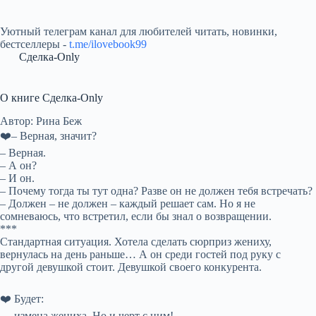
Уютный телеграм канал для любителей читать, новинки,
бестселлеры -
t.me/ilovebook99
Сделка-Only
О книге Сделка-Only
Автор: Рина Беж
❤️– Верная, значит?
– Верная.
– А он?
– И он.
– Почему тогда ты тут одна? Разве он не должен тебя встречать?
– Должен – не должен – каждый решает сам. Но я не
сомневаюсь, что встретил, если бы знал о возвращении.
***
Стандартная ситуация. Хотела сделать сюрприз жениху,
вернулась на день раньше… А он среди гостей под руку с
другой девушкой стоит. Девушкой своего конкурента.
❤️ Будет:
— измена жениха. Но и черт с ним!