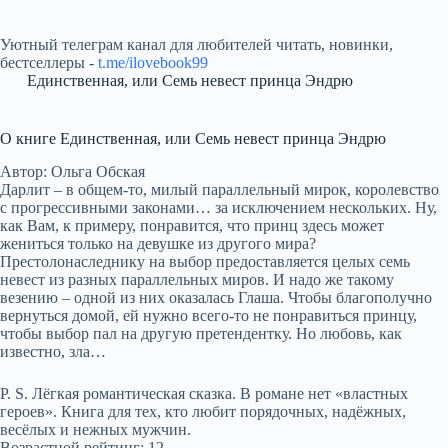
Уютный телеграм канал для любителей читать, новинки,
бестселлеры -
t.me/ilovebook99
Единственная, или Семь невест принца Эндрю
О книге Единственная, или Семь невест принца Эндрю
Автор: Ольга Обская
Дарлит – в общем-то, милый параллельный мирок, королевство
с прогрессивными законами… за исключением нескольких. Ну,
как Вам, к примеру, понравится, что принц здесь может
жениться только на девушке из другого мира?
Престолонаследнику на выбор предоставляется целых семь
невест из разных параллельных миров. И надо же такому
везению – одной из них оказалась Глаша. Чтобы благополучно
вернуться домой, ей нужно всего-то не понравиться принцу,
чтобы выбор пал на другую претендентку. Но любовь, как
известно, зла…
P. S. Лёгкая романтическая сказка. В романе нет «властных
героев». Книга для тех, кто любит порядочных, надёжных,
весёлых и нежных мужчин.
Возрастной рейтинг: 12