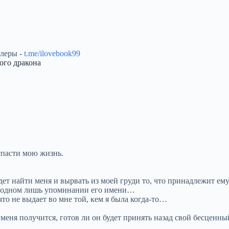
ллеры -
t.me/ilovebook99
ого дракона
спасти мою жизнь.
т найти меня и вырвать из моей груди то, что принадлежит ему
ри одном лишь упоминании его имени…
что не выдает во мне той, кем я была когда-то…
 меня получится, готов ли он будет принять назад свой бесценны