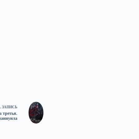
.
ЗАПИСЬ
а третья.
маннуила