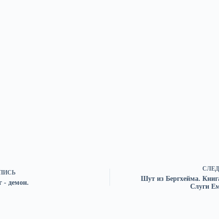
СЛЕД
ПИСЬ
Шут из Бергхейма. Книг
 - демон.
Слуги Е