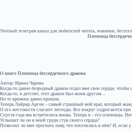
Уютный телеграм канал для любителей читать, новинки, бестсе
Пленница бессердечн
О книге Пленница бессердечного дракона
Автор: Ирина Чарова
Когда-то давно безродный дракон отдал мне свое сердце, чтобы 
Когда-то, в детстве, этот дракон был моим другом…
Но те времена давно прошли.
Теперь Лайрар Аргон – самый страшный мой враг, который жажде
О его жестокости слагают легенды. Все вокруг содрогаются п
Спустя года мы встретились вновь. Теперь я – его пленница. Ни
Услышит ли он в моей груди стук своего сердца?
Позволит ли мне прогнать тьму, что поселилась в нём? И, если у