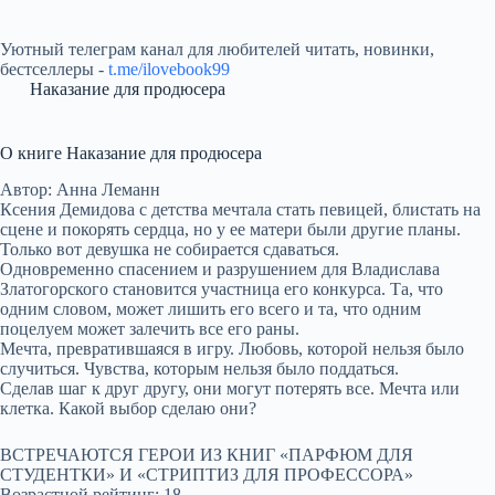
Уютный телеграм канал для любителей читать, новинки,
бестселлеры -
t.me/ilovebook99
Наказание для продюсера
О книге Наказание для продюсера
Автор: Анна Леманн
Ксения Демидова с детства мечтала стать певицей, блистать на
сцене и покорять сердца, но у ее матери были другие планы.
Только вот девушка не собирается сдаваться.
Одновременно спасением и разрушением для Владислава
Златогорского становится участница его конкурса. Та, что
одним словом, может лишить его всего и та, что одним
поцелуем может залечить все его раны.
Мечта, превратившаяся в игру. Любовь, которой нельзя было
случиться. Чувства, которым нельзя было поддаться.
Сделав шаг к друг другу, они могут потерять все. Мечта или
клетка. Какой выбор сделаю они?
ВСТРЕЧАЮТСЯ ГЕРОИ ИЗ КНИГ «ПАРФЮМ ДЛЯ
СТУДЕНТКИ» И «СТРИПТИЗ ДЛЯ ПРОФЕССОРА»
Возрастной рейтинг: 18