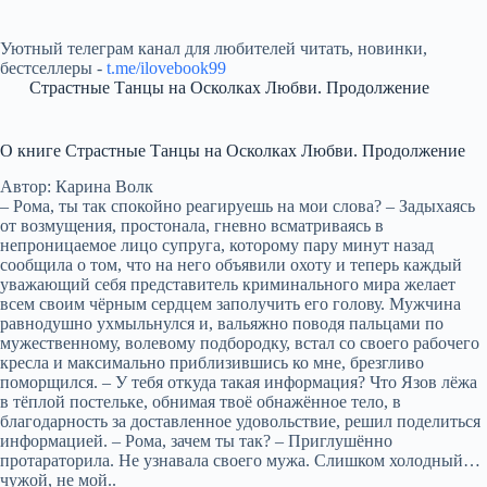
Уютный телеграм канал для любителей читать, новинки,
бестселлеры -
t.me/ilovebook99
Страстные Танцы на Осколках Любви. Продолжение
О книге Страстные Танцы на Осколках Любви. Продолжение
Автор: Карина Волк
– Рома, ты так спокойно реагируешь на мои слова? – Задыхаясь
от возмущения, простонала, гневно всматриваясь в
непроницаемое лицо супруга, которому пару минут назад
сообщила о том, что на него объявили охоту и теперь каждый
уважающий себя представитель криминального мира желает
всем своим чёрным сердцем заполучить его голову. Мужчина
равнодушно ухмыльнулся и, вальяжно поводя пальцами по
мужественному, волевому подбородку, встал со своего рабочего
кресла и максимально приблизившись ко мне, брезгливо
поморщился. – У тебя откуда такая информация? Что Язов лёжа
в тёплой постельке, обнимая твоё обнажённое тело, в
благодарность за доставленное удовольствие, решил поделиться
информацией. – Рома, зачем ты так? – Приглушённо
протараторила. Не узнавала своего мужа. Слишком холодный…
чужой, не мой..