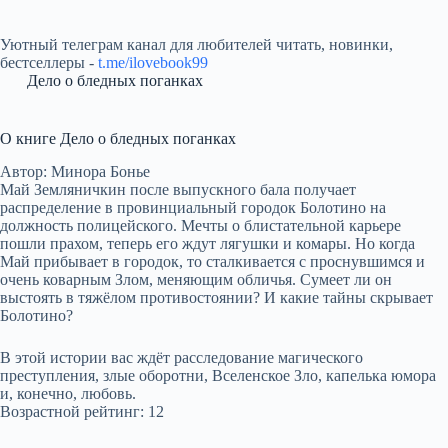
Уютный телеграм канал для любителей читать, новинки,
бестселлеры -
t.me/ilovebook99
Дело о бледных поганках
О книге Дело о бледных поганках
Автор: Минора Бонье
Май Земляничкин после выпускного бала получает
распределение в провинциальный городок Болотино на
должность полицейского. Мечты о блистательной карьере
пошли прахом, теперь его ждут лягушки и комары. Но когда
Май прибывает в городок, то сталкивается с проснувшимся и
очень коварным Злом, меняющим обличья. Сумеет ли он
выстоять в тяжёлом противостоянии? И какие тайны скрывает
Болотино?
В этой истории вас ждёт расследование магического
преступления, злые оборотни, Вселенское Зло, капелька юмора
и, конечно, любовь.
Возрастной рейтинг: 12