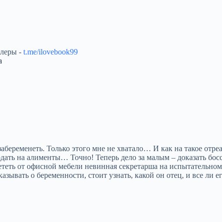
ллеры -
t.me/ilovebook99
а
забеременеть. Только этого мне не хватало… И как на такое отр
одать на алименты… Точно! Теперь дело за малым – доказать босс
алететь от офисной мебели невинная секретарша на испытательном
ссказывать о беременности, стоит узнать, какой он отец, и все ли