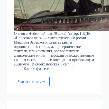
О книге Небесный шаг (9 арка) Автор: ИДДК
«Небесный шаг» — фантастический роман
Максима Зарецкого, девятая книга
одноименного цикла, жанр героическое
фэнтези, приключения, боевое фэнтези.
Дьявольские миры — проклятое Божественным
кланом место, ставшее последним прибежищем
Дьяволов. В своих поисках Сонг…
Боевое фэнтези
Читать книгу
Небесный
шаг
(9
арка)