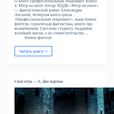
О книге Профессиональный некромант. Книга
4. Мэтр на охоте Автор: ИДДК «Мэтр на охоте»
— фантастический роман Александры
Лисиной, четвертая книга цикла
«Профессиональный некромант», жанр боевое
фэнтези, героическая фантастика, книги про
волшебников. Светлому студенту Академии
всеобщей магии, а по совместительству…
Боевое фэнтези
Читать книгу
Профессиональный
некромант.
Книга
4.
Мэтр
на
Своя игра — 6. Две короны
охоте