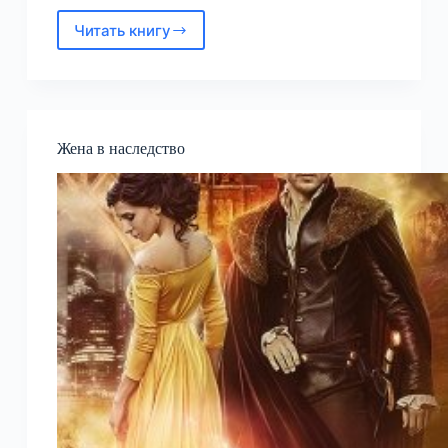
Читать книгу
Своя
игра
—
6.
Две
короны
Жена в наследство