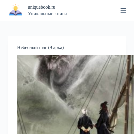
П
uniquebook.ru
е
Уникальные книги
р
е
й
т
и
к
Небесный шаг (9 арка)
с
у
т
и