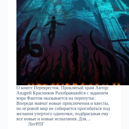
О книге Перекресток. Проклятый храм Автор:
Андрей Красников Разобравшийся с заданием
мэра Фантом оказывается на перепутье.
Впереди маячат новые приключения и квесты,
но игровой мир не собирается прогибаться под
желания упертого одиночки, подбрасывая ему
все новые и новые испытания. Для…
ЛитРПГ