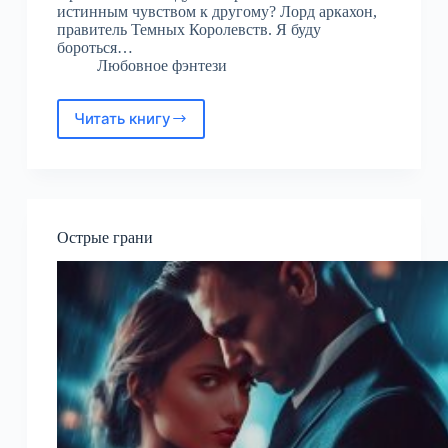
истинным чувством к другому? Лорд аркахон,
правитель Темных Королевств. Я буду
бороться…
Любовное фэнтези
Читать книгу
Академия
Равновесия
3.
Сплетая
свет
и
Острые грани
тьму