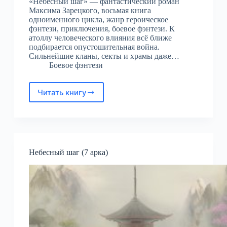
«Небесный шаг» — фантастический роман
Максима Зарецкого, восьмая книга
одноименного цикла, жанр героическое
фэнтези, приключения, боевое фэнтези. К
атоллу человеческого влияния всё ближе
подбирается опустошительная война.
Сильнейшие кланы, секты и храмы даже…
Боевое фэнтези
Читать книгу
Небесный
шаг
(8
арка)
Небесный шаг (7 арка)