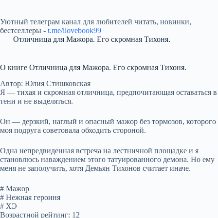
Уютный телеграм канал для любителей читать, новинки,
бестселлеры -
t.me/ilovebook99
Отличница для Мажора. Его скромная Тихоня.
О книге Отличница для Мажора. Его скромная Тихоня.
Автор: Юлия Стишковская
Я — тихая и скромная отличница, предпочитающая оставаться в
тени и не выделяться.
Он — дерзкий, наглый и опасный мажор без тормозов, которого
моя подруга советовала обходить стороной.
Одна непредвиденная встреча на лестничной площадке и я
становлюсь наваждением этого татуированного демона. Но ему
меня не заполучить, хотя Демьян Тихонов считает иначе.
# Мажор
# Нежная героиня
# ХЭ
Возрастной рейтинг: 12