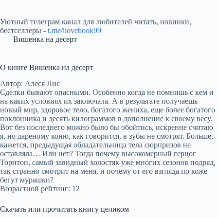
Уютный телеграм канал для любителей читать, новинки,
бестселлеры -
t.me/ilovebook99
Вишенка на десерт
О книге Вишенка на десерт
Автор: Алеся Лис
Сделки бывают опасными. Особенно когда не помнишь с кем и
на каких условиях их заключала. А в результате получаешь
новый мир, здоровое тело, богатого жениха, еще более богатого
поклонника и десять килограммов в дополнение к своему весу.
Вот без последнего можно было бы обойтись, искренне считаю
я, но дареному коню, как говорится, в зубы не смотрят. Больше,
кажется, предыдущая обладательница тела сюрпризов не
оставляла… Или нет? Тогда почему высокомерный герцог
Торнтон, самый завидный холостяк уже многих сезонов подряд,
так странно смотрит на меня, и почему от его взгляда по коже
бегут мурашки?
Возрастной рейтинг: 12
Скачать или прочитать книгу целиком