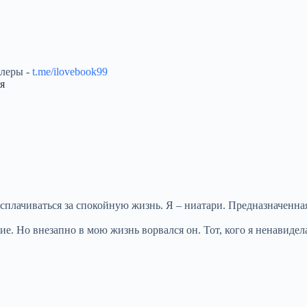
ллеры -
t.me/ilovebook99
я
лачиваться за спокойную жизнь. Я – ниатари. Предназначенная. Т
. Но внезапно в мою жизнь ворвался он. Тот, кого я ненавидела