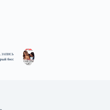
.
ЗАПИСЬ
рый босс