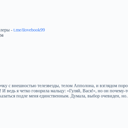
ллеры -
t.me/ilovebook99
ра
очку с внешностью телезвезды, телом Апполона, и взглядом поро
И ведь я четко говорила мальцу: «Гуляй, Вася!», но он почему-
азаться подле меня единственным. Думала, выбор очевиден, н