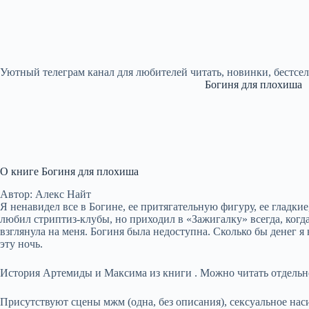
Уютный телеграм канал для любителей читать, новинки, бестсе
Богиня для плохиша
О книге Богиня для плохиша
Автор: Алекс Найт
Я ненавидел все в Богине, ее притягательную фигуру, ее гладки
любил стриптиз-клубы, но приходил в «Зажигалку» всегда, когда 
взглянула на меня. Богиня была недоступна. Сколько бы денег я
эту ночь.
История Артемиды и Максима из книги . Можно читать отдельн
Присутствуют сцены мжм (одна, без описания), сексуальное нас