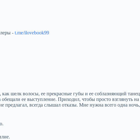
ллеры -
t.me/ilovebook99
е, как шелк волосы, ее прекрасные губы и ее соблазняющий тане
обещали ее выступление. Приходил, чтобы просто взглянуть на не
 не предлагал, всегда слышал отказы. Мне нужна всего одна ночь
о.
илие.