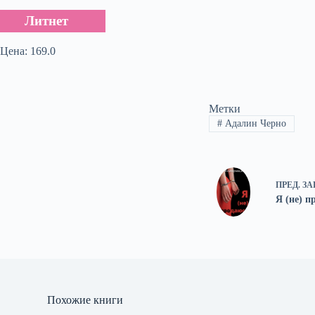
Литнет
Цена: 169.0
Метки
#
Адалин Черно
ПРЕД.
ЗА
Я (не) п
Похожие книги