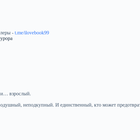
ллеры -
t.me/ilovebook99
курора
е и… взрослый.
одушный, неподкупный. И единственный, кто может предотврат