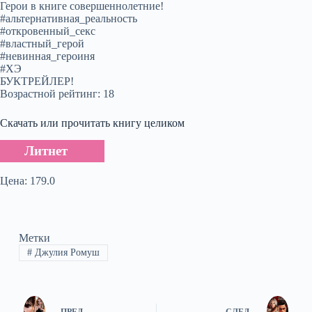
Герои в книге совершеннолетние!
#альтернативная_реальность
#откровенный_секс
#властный_герой
#невинная_героиня
#ХЭ
БУКТРЕЙЛЕР!
Возрастной рейтинг: 18
Скачать или прочитать книгу целиком
Литнет
Цена: 179.0
Метки
#
Джулия Ромуш