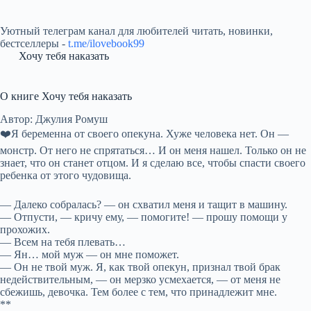
Уютный телеграм канал для любителей читать, новинки,
бестселлеры -
t.me/ilovebook99
Хочу тебя наказать
О книге Хочу тебя наказать
Автор: Джулия Ромуш
❤️Я беременна от своего опекуна. Хуже человека нет. Он —
монстр. От него не спрятаться… И он меня нашел. Только он не
знает, что он станет отцом. И я сделаю все, чтобы спасти своего
ребенка от этого чудовища.
— Далеко собралась? — он схватил меня и тащит в машину.
— Отпусти, — кричу ему, — помогите! — прошу помощи у
прохожих.
— Всем на тебя плевать…
— Ян… мой муж — он мне поможет.
— Он не твой муж. Я, как твой опекун, признал твой брак
недействительным, — он мерзко усмехается, — от меня не
сбежишь, девочка. Тем более с тем, что принадлежит мне.
**