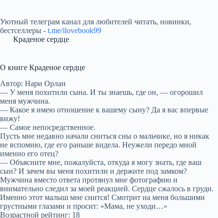
Уютный телеграм канал для любителей читать, новинки,
бестселлеры -
t.me/ilovebook99
Краденое сердце
О книге Краденое сердце
Автор: Нари Орлан
— У меня похитили сына. И ты знаешь, где он, — огорошил
меня мужчина.
— Какое я имею отношение к вашему сыну? Да я вас впервые
вижу!
— Самое непосредственное.
Пусть мне недавно начали сниться сны о мальчике, но я никак
не вспомню, где его раньше видела. Неужели передо мной
именно его отец?
— Объясните мне, пожалуйста, откуда я могу знать, где ваш
сын? И зачем вы меня похитили и держите под замком?
Мужчина вместо ответа протянул мне фотографию и
внимательно следил за моей реакцией. Сердце сжалось в груди.
Именно этот малыш мне снится! Смотрит на меня большими
грустными глазами и просит: «Мама, не уходи…»
Возрастной рейтинг: 18