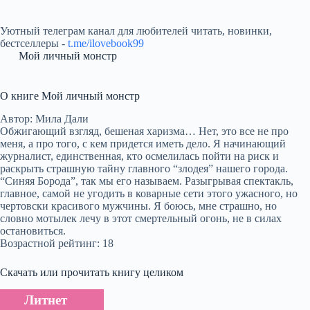
Уютный телеграм канал для любителей читать, новинки,
бестселлеры -
t.me/ilovebook99
Мой личный монстр
О книге Мой личный монстр
Автор: Мила Дали
Обжигающий взгляд, бешеная харизма… Нет, это все не про
меня, а про того, с кем придется иметь дело. Я начинающий
журналист, единственная, кто осмелилась пойти на риск и
раскрыть страшную тайну главного “злодея” нашего города.
“Синяя Борода”, так мы его называем. Разыгрывая спектакль,
главное, самой не угодить в коварные сети этого ужасного, но
чертовски красивого мужчины. Я боюсь, мне страшно, но
словно мотылек лечу в этот смертельный огонь, не в силах
остановиться.
Возрастной рейтинг: 18
Скачать или прочитать книгу целиком
Литнет