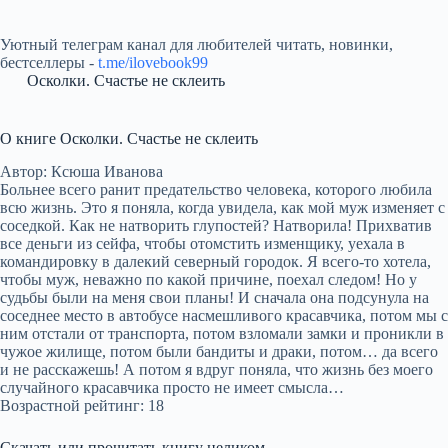
Уютный телеграм канал для любителей читать, новинки,
бестселлеры -
t.me/ilovebook99
Осколки. Счастье не склеить
О книге Осколки. Счастье не склеить
Автор: Ксюша Иванова
Больнее всего ранит предательство человека, которого любила
всю жизнь. Это я поняла, когда увидела, как мой муж изменяет с
соседкой. Как не натворить глупостей? Натворила! Прихватив
все деньги из сейфа, чтобы отомстить изменщику, уехала в
командировку в далекий северный городок. Я всего-то хотела,
чтобы муж, неважно по какой причине, поехал следом! Но у
судьбы были на меня свои планы! И сначала она подсунула на
соседнее место в автобусе насмешливого красавчика, потом мы с
ним отстали от транспорта, потом взломали замки и проникли в
чужое жилище, потом были бандиты и драки, потом… да всего
и не расскажешь! А потом я вдруг поняла, что жизнь без моего
случайного красавчика просто не имеет смысла…
Возрастной рейтинг: 18
Скачать или прочитать книгу целиком