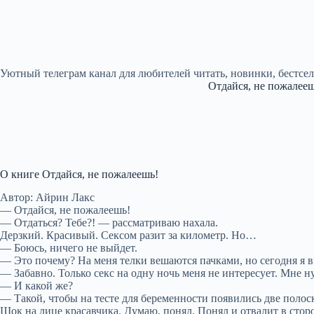
Уютный телеграм канал для любителей читать, новинки, бестсе
Отдайся, не пожалееш
О книге Отдайся, не пожалеешь!
Автор: Айрин Лакс
— Отдайся, не пожалеешь!
— Отдаться? Тебе?! — рассматриваю нахала.
Дерзкий. Красивый. Сексом разит за километр. Но…
— Боюсь, ничего не выйдет.
— Это почему? На меня телки вешаются пачками, но сегодня я в
— Забавно. Только секс на одну ночь меня не интересует. Мне 
— И какой же?
— Такой, чтобы на тесте для беременности появились две полос
Шок на лице красавчика. Думаю, понял. Понял и отвалит в стор