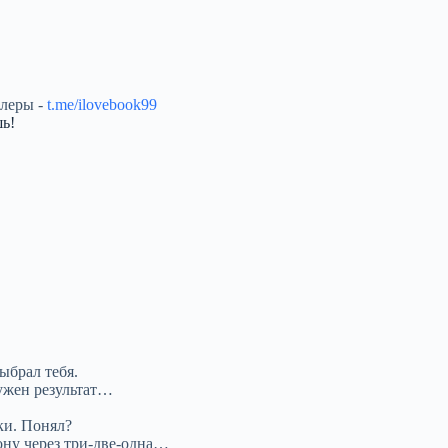
ллеры -
t.me/ilovebook99
ь!
ыбрал тебя.
нужен результат…
ки. Понял?
ону через три-две-одна…