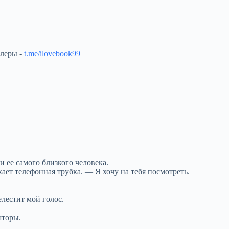
ллеры -
t.me/ilovebook99
и ее самого близкого человека.
ет телефонная трубка. — Я хочу на тебя посмотреть.
лестит мой голос.
шторы.