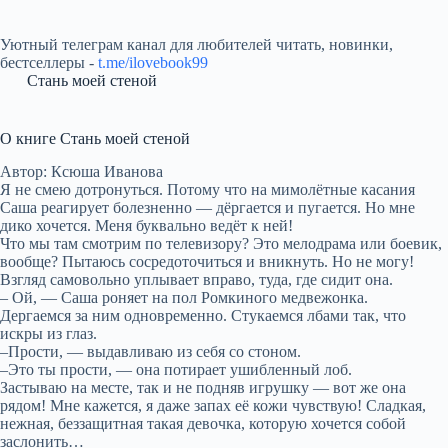
Уютный телеграм канал для любителей читать, новинки,
бестселлеры -
t.me/ilovebook99
Стань моей стеной
О книге Стань моей стеной
Автор: Ксюша Иванова
Я не смею дотронуться. Потому что на мимолётные касания
Саша реагирует болезненно — дёргается и пугается. Но мне
дико хочется. Меня буквально ведёт к ней!
Что мы там смотрим по телевизору? Это мелодрама или боевик,
вообще? Пытаюсь сосредоточиться и вникнуть. Но не могу!
Взгляд самовольно уплывает вправо, туда, где сидит она.
– Ой, — Саша роняет на пол Ромкиного медвежонка.
Дергаемся за ним одновременно. Стукаемся лбами так, что
искры из глаз.
–Прости, — выдавливаю из себя со стоном.
–Это ты прости, — она потирает ушибленный лоб.
Застываю на месте, так и не подняв игрушку — вот же она
рядом! Мне кажется, я даже запах её кожи чувствую! Сладкая,
нежная, беззащитная такая девочка, которую хочется собой
заслонить…