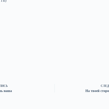
ТЬ)
ПИСЬ
СЛЕД
шь наша
На твоей сторо