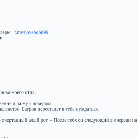
ллеры -
t.me/ilovebook99
е
вдова моего отца.
венный, кому я доверяла.
следство, Багров перестанет в тебе нуждаться.
ко очертанный алый рот. – После тебя он следующий в очереди на