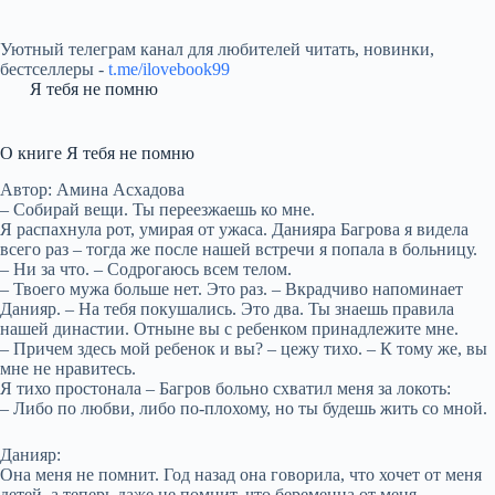
Уютный телеграм канал для любителей читать, новинки,
бестселлеры -
t.me/ilovebook99
Я тебя не помню
О книге Я тебя не помню
Автор: Амина Асхадова
– Собирай вещи. Ты переезжаешь ко мне.
Я распахнула рот, умирая от ужаса. Данияра Багрова я видела
всего раз – тогда же после нашей встречи я попала в больницу.
– Ни за что. – Содрогаюсь всем телом.
– Твоего мужа больше нет. Это раз. – Вкрадчиво напоминает
Данияр. – На тебя покушались. Это два. Ты знаешь правила
нашей династии. Отныне вы с ребенком принадлежите мне.
– Причем здесь мой ребенок и вы? – цежу тихо. – К тому же, вы
мне не нравитесь.
Я тихо простонала – Багров больно схватил меня за локоть:
– Либо по любви, либо по-плохому, но ты будешь жить со мной.
Данияр:
Она меня не помнит. Год назад она говорила, что хочет от меня
детей, а теперь даже не помнит, что беременна от меня.