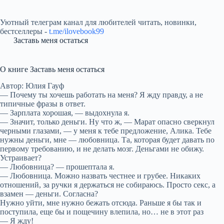
Уютный телеграм канал для любителей читать, новинки,
бестселлеры -
t.me/ilovebook99
Заставь меня остаться
О книге Заставь меня остаться
Автор: Юлия Гауф
— Почему ты хочешь работать на меня? Я жду правду, а не
типичные фразы в ответ.
— Зарплата хорошая, — выдохнула я.
— Значит, только деньги. Ну что ж, — Марат опасно сверкнул
черными глазами, — у меня к тебе предложение, Алика. Тебе
нужны деньги, мне — любовница. Та, которая будет давать по
первому требованию, и не делать мозг. Деньгами не обижу.
Устраивает?
— Любовница? — прошептала я.
— Любовница. Можно назвать честнее и грубее. Никаких
отношений, за ручки я держаться не собираюсь. Просто секс, а
взамен — деньги. Согласна?
Нужно уйти, мне нужно бежать отсюда. Раньше я бы так и
поступила, еще бы и пощечину влепила, но… не в этот раз
— Я жду!