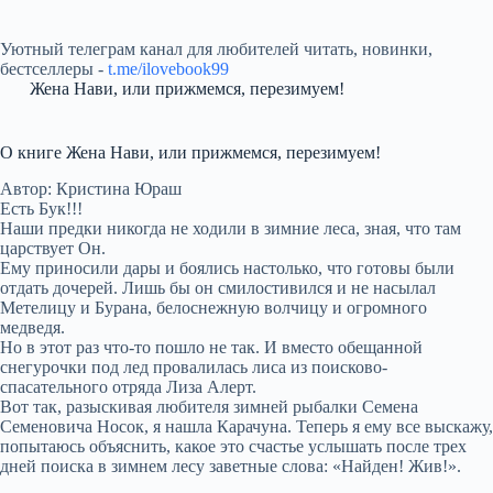
Уютный телеграм канал для любителей читать, новинки,
бестселлеры -
t.me/ilovebook99
Жена Нави, или прижмемся, перезимуем!
О книге Жена Нави, или прижмемся, перезимуем!
Автор: Кристина Юраш
Есть Бук!!!
Наши предки никогда не ходили в зимние леса, зная, что там
царствует Он.
Ему приносили дары и боялись настолько, что готовы были
отдать дочерей. Лишь бы он смилостивился и не насылал
Метелицу и Бурана, белоснежную волчицу и огромного
медведя.
Но в этот раз что-то пошло не так. И вместо обещанной
снегурочки под лед провалилась лиса из поисково-
спасательного отряда Лиза Алерт.
Вот так, разыскивая любителя зимней рыбалки Семена
Семеновича Носок, я нашла Карачуна. Теперь я ему все выскажу,
попытаюсь объяснить, какое это счастье услышать после трех
дней поиска в зимнем лесу заветные слова: «Найден! Жив!».