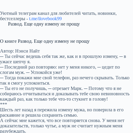
Уютный телеграм канал для любителей читать, новинки,
бестселлеры -
t.me/ilovebook99
Развод. Еще одну измену не прощу
О книге Развод. Еще одну измену не прощу
Автор: Нэнси Найт
─ Ты сейчас ведешь себя так же, как и в прошлую измену, ─ в
ужасе шепчу я.
─ Последний раз повторяю: нет у меня никого, ─ цедит по
слогам муж. ─ Успокойся уже!
─ Тогда покажи мне свой телефон, раз нечего скрывать. Только
так я смогу успокоиться.
─ Ты его не получишь, ─ отрезает Марк. ─ Потому что я не
собираюсь отчитываться и доказывать тебе свою невиновность
каждый раз, как только тебе что-то стукнет в голову!
***
Шесть лет назад я пережила измену мужа, но поверила в его
раскаяние и решила сохранить семью.
А сейчас мне кажется, что все повторяется снова. У меня нет
доказательств, только чутье, а муж не считает нужным меня
разубеждать.