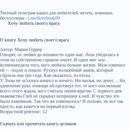
Уютный телеграм канал для любителей читать, новинки,
бестселлеры -
t.me/ilovebook99
Хочу любить своего врага
О книге Хочу любить своего врага
Автор: Мария Геррер
Говорят, от любви до ненависти один шаг. Лиза убедилась в
этом на собственном горьком опыте. В один миг она
возненавидела того, кого любила больше жизни. Муж изменил
ей — подло и пошло. Рухнул волшебный замок, который
строила она три года. Как оказалось, из песка.
У Лизы не осталось никого и ничего. Ни жилья, ни денег… На
удивление руку помощи ей протянул тот, от кого она меньше
всего этого ждала, кого считала своим врагом. С первого дня
знакомства Глеб не скрывал неприязни к ней. И чувство это
было взаимным. Так что же изменилось? И похоже, не все так
просто, как кажется на первый взгляд.
Возрастной рейтинг: 12
Скачать или прочитать книгу целиком