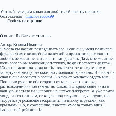
Уютный телеграм канал для любителей читать, новинки,
бестселлеры -
t.me/ilovebook99
Любить не страшно
О книге Любить не страшно
Автор: Ксюша Иванова
Я могла бы часами разглядывать его. Если бы у меня появилась
фея-крестная с волшебной палочкой и предложила исполнить
любое мое желание, я знаю, что загадала бы. Да-а, мое желание
шокировало бы волшебную тетушку, но факт остается фактом.
Юная племянница загадала бы поместить этого мужчину в
запертую комнату, без окон, но с большой кроватью. И чтобы он
спал и был абсолютно голым. А ключ от комнаты отдать мне…
Поставив руки по обе стороны от маленького окошка,
расположенного под самым потолком и открывающего вид в
ванную, я встала на цыпочки на шаткой табуретке. Я уже почти
увидела его целиком, стоящего под струями воды в душе, как
табуретка угрожающе заскрипела, я взмахнула руками, как
крыльями. Но, к сожалению, взлететь смогла только вниз…
Возрастной рейтинг: 18