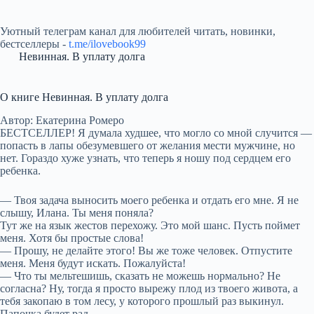
Уютный телеграм канал для любителей читать, новинки,
бестселлеры -
t.me/ilovebook99
Невинная. В уплату долга
О книге Невинная. В уплату долга
Автор: Екатерина Ромеро
БЕСТСЕЛЛЕР! Я думала худшее, что могло со мной случится —
попасть в лапы обезумевшего от желания мести мужчине, но
нет. Гораздо хуже узнать, что теперь я ношу под сердцем его
ребенка.
— Твоя задача выносить моего ребенка и отдать его мне. Я не
слышу, Илана. Ты меня поняла?
Тут же на язык жестов перехожу. Это мой шанс. Пусть поймет
меня. Хотя бы простые слова!
— Прошу, не делайте этого! Вы же тоже человек. Отпустите
меня. Меня будут искать. Пожалуйста!
— Что ты мельтешишь, сказать не можешь нормально? Не
согласна? Ну, тогда я просто вырежу плод из твоего живота, а
тебя закопаю в том лесу, у которого прошлый раз выкинул.
Папочка будет рад.