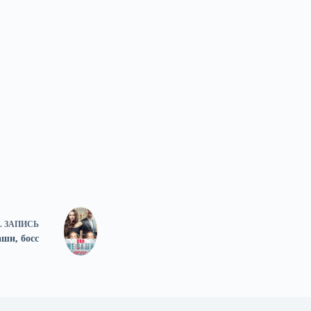
.
ЗАПИСЬ
аши, босс