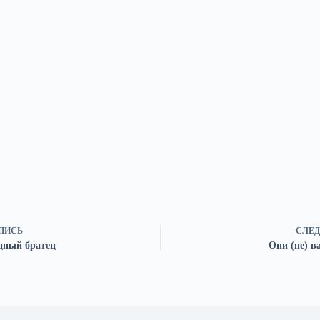
ПИСЬ
СЛЕД
дный братец
Они (не) в