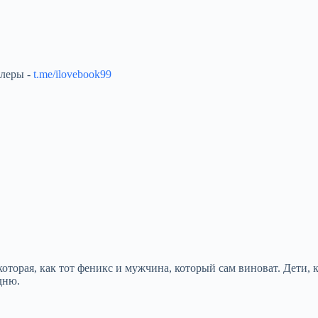
ллеры -
t.me/ilovebook99
которая, как тот феникс и мужчина, который сам виноват. Дети, 
дню.