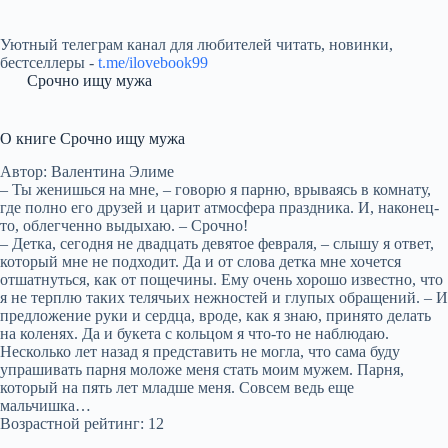
Уютный телеграм канал для любителей читать, новинки,
бестселлеры -
t.me/ilovebook99
Срочно ищу мужа
О книге Срочно ищу мужа
Автор: Валентина Элиме
‒ Ты женишься на мне, ‒ говорю я парню, врываясь в комнату,
где полно его друзей и царит атмосфера праздника. И, наконец-
то, облегченно выдыхаю. ‒ Срочно!
‒ Детка, сегодня не двадцать девятое февраля, ‒ слышу я ответ,
который мне не подходит. Да и от слова детка мне хочется
отшатнуться, как от пощечины. Ему очень хорошо известно, что
я не терплю таких телячьих нежностей и глупых обращений. ‒ И
предложение руки и сердца, вроде, как я знаю, принято делать
на коленях. Да и букета с кольцом я что-то не наблюдаю.
Несколько лет назад я представить не могла, что сама буду
упрашивать парня моложе меня стать моим мужем. Парня,
который на пять лет младше меня. Совсем ведь еще
мальчишка…
Возрастной рейтинг: 12