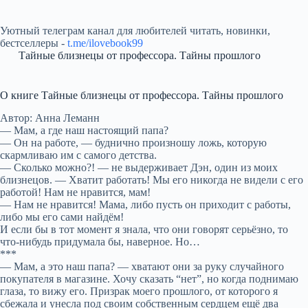
Уютный телеграм канал для любителей читать, новинки,
бестселлеры -
t.me/ilovebook99
Тайные близнецы от профессора. Тайны прошлого
О книге Тайные близнецы от профессора. Тайны прошлого
Автор: Анна Леманн
— Мам, а где наш настоящий папа?
— Он на работе, — буднично произношу ложь, которую
скармливаю им с самого детства.
— Сколько можно?! — не выдерживает Дэн, один из моих
близнецов. — Хватит работать! Мы его никогда не видели с его
работой! Нам не нравится, мам!
— Нам не нравится! Мама, либо пусть он приходит с работы,
либо мы его сами найдём!
И если бы в тот момент я знала, что они говорят серьёзно, то
что-нибудь придумала бы, наверное. Но…
***
— Мам, а это наш папа? — хватают они за руку случайного
покупателя в магазине. Хочу сказать “нет”, но когда поднимаю
глаза, то вижу его. Призрак моего прошлого, от которого я
сбежала и унесла под своим собственным сердцем ещё два