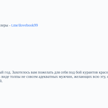
ллеры -
t.me/ilovebook99
й год. Захотелось вам пожелать для себя под бой курантов кра
В виде толпы не совсем адекватных мужчин, желающих всю эту,
й.