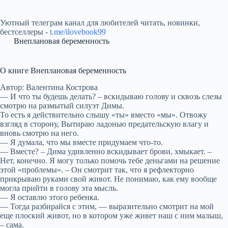
Уютный телеграм канал для любителей читать, новинки,
бестселлеры -
t.me/ilovebook99
Внеплановая беременность
О книге Внеплановая беременность
Автор: Валентина Кострова
— И что ты будешь делать? – вскидываю голову и сквозь слезы
смотрю на размытый силуэт Димы.
То есть я действительно слышу «ты» вместо «мы». Отвожу
взгляд в сторону, Вытираю ладонью предательскую влагу и
вновь смотрю на него.
— Я думала, что мы вместе придумаем что-то.
— Вместе? – Дима удивленно вскидывает брови, хмыкает. –
Нет, конечно. Я могу только помочь тебе деньгами на решение
этой «проблемы». – Он смотрит так, что я рефлекторно
прикрываю руками свой живот. Не понимаю, как ему вообще
могла прийти в голову эта мысль.
— Я оставлю этого ребенка.
— Тогда разбирайся с этим, — выразительно смотрит на мой
еще плоский живот, но в котором уже живет наш с ним малыш,
– сама.