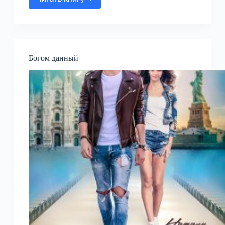
Закрой
глаза.
Тебе
понравится…
Богом данный