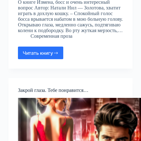
О книге Измена, босс и очень интересный
вопрос Автор: Натали Нил — Золотова, хватит
играть в дохлую кошку. – Спокойный голос
босса врывается набатом в мою больную голову.
Открываю глаза, медленно сажусь, подтягиваю
колени к подбородку. Во рту жуткая мерзость,…
Современная проза
Читать книгу
Измена,
босс
и
очень
интересный
вопрос
Закрой глаза. Тебе понравится…