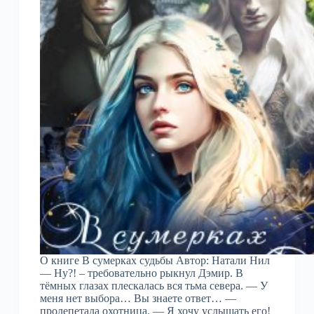
О книге В сумерках судьбы Автор: Натали Нил
— Ну?! – требовательно рыкнул Дэмир. В
тёмных глазах плескалась вся тьма севера. — У
меня нет выбора… Вы знаете ответ… —
пролепетала охотница. — Я хочу услышать его!