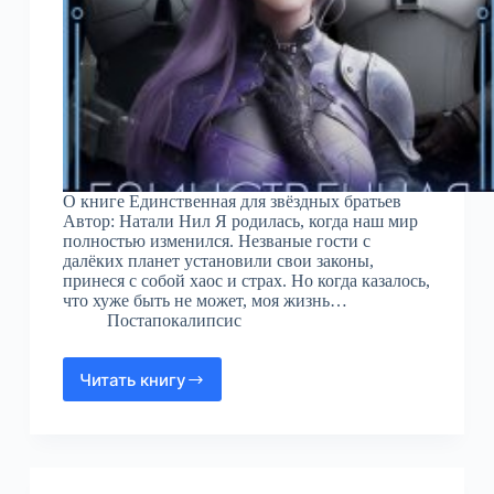
О книге Единственная для звёздных братьев
Автор: Натали Нил Я родилась, когда наш мир
полностью изменился. Незваные гости с
далёких планет установили свои законы,
принеся с собой хаос и страх. Но когда казалось,
что хуже быть не может, моя жизнь…
Постапокалипсис
Читать книгу
Единственная
для
звёздных
братьев