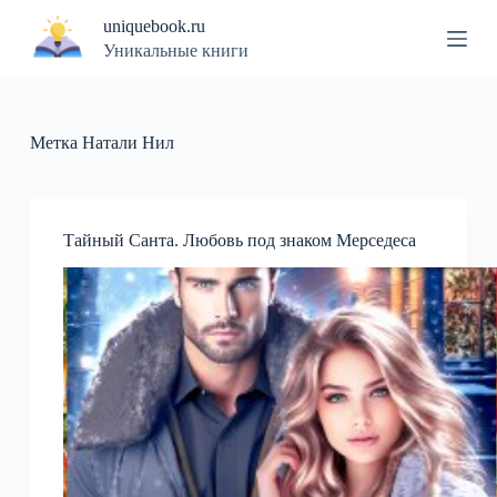
П
uniquebook.ru
е
Уникальные книги
р
е
й
т
и
Метка
Натали Нил
к
с
у
т
и
Тайный Санта. Любовь под знаком Мерседеса