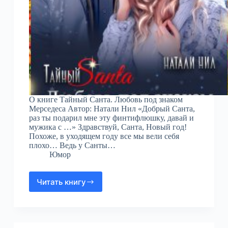
О книге Тайный Санта. Любовь под знаком
Мерседеса Автор: Натали Нил «Добрый Санта,
раз ты подарил мне эту финтифлюшку, давай и
мужика с …» Здравствуй, Санта, Новый год!
Похоже, в уходящем году все мы вели себя
плохо… Ведь у Санты…
Юмор
Читать книгу
Тайный
Санта.
Любовь
под
знаком