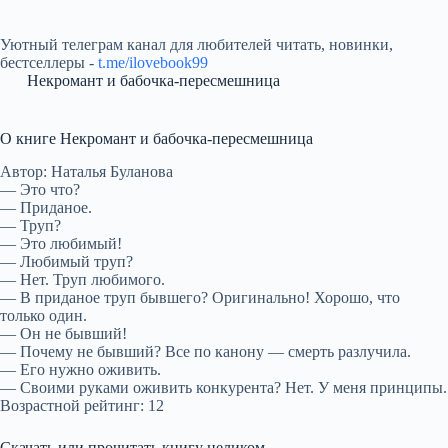
Уютный телеграм канал для любителей читать, новинки,
бестселлеры -
t.me/ilovebook99
Некромант и бабочка-пересмешница
О книге Некромант и бабочка-пересмешница
Автор: Наталья Буланова
— Это что?
— Приданое.
— Труп?
— Это любимый!
— Любимый труп?
— Нет. Труп любимого.
— В приданое труп бывшего? Оригинально! Хорошо, что
только один.
— Он не бывший!
— Почему не бывший? Все по канону — смерть разлучила.
— Его нужно оживить.
— Своими руками оживить конкурента? Нет. У меня принципы.
Возрастной рейтинг: 12
Скачать или прочитать книгу целиком