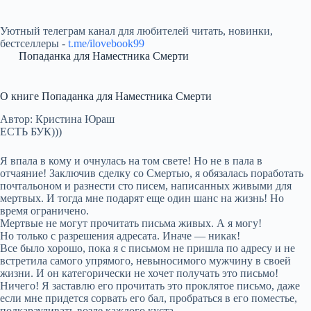
Уютный телеграм канал для любителей читать, новинки,
бестселлеры -
t.me/ilovebook99
Попаданка для Наместника Смерти
О книге Попаданка для Наместника Смерти
Автор: Кристина Юраш
ЕСТЬ БУК)))
Я впала в кому и очнулась на том свете! Но не в пала в
отчаяние! Заключив сделку со Смертью, я обязалась поработать
почтальоном и разнести сто писем, написанных живыми для
мертвых. И тогда мне подарят еще один шанс на жизнь! Но
время ограничено.
Мертвые не могут прочитать письма живых. А я могу!
Но только с разрешения адресата. Иначе — никак!
Все было хорошо, пока я с письмом не пришла по адресу и не
встретила самого упрямого, невыносимого мужчину в своей
жизни. И он категорически не хочет получать это письмо!
Ничего! Я заставлю его прочитать это проклятое письмо, даже
если мне придется сорвать его бал, пробраться в его поместье,
подкарауливать возле каждого куста.