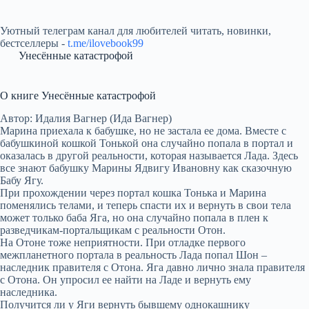
Уютный телеграм канал для любителей читать, новинки,
бестселлеры -
t.me/ilovebook99
Унесённые катастрофой
О книге Унесённые катастрофой
Автор: Идалия Вагнер (Ида Вагнер)
Марина приехала к бабушке, но не застала ее дома. Вместе с
бабушкиной кошкой Тонькой она случайно попала в портал и
оказалась в другой реальности, которая называется Лада. Здесь
все знают бабушку Марины Ядвигу Ивановну как сказочную
Бабу Ягу.
При прохождении через портал кошка Тонька и Марина
поменялись телами, и теперь спасти их и вернуть в свои тела
может только баба Яга, но она случайно попала в плен к
разведчикам-портальщикам с реальности Отон.
На Отоне тоже неприятности. При отладке первого
межпланетного портала в реальность Лада попал Шон –
наследник правителя с Отона. Яга давно лично знала правителя
с Отона. Он упросил ее найти на Ладе и вернуть ему
наследника.
Получится ли у Яги вернуть бывшему однокашнику